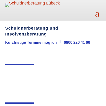
Schuldnerberatung und
Insolvenzberatung
Kurzfristige Termine möglich
0800 220 41 00
lo
c
al
p
h
o
n
e
ic
o
n